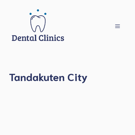
Hoppa
till
innehåll
Meny
Tandakuten City