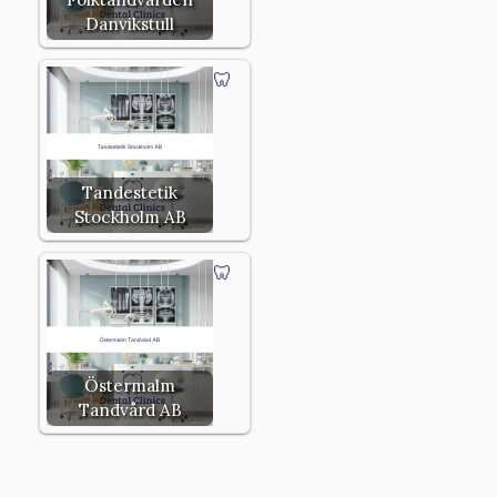
Danvikstull
Tandestetik
Stockholm AB
Östermalm
Tandvård AB