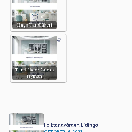
Haga Tandläkeri
Tandläkare Göran
Nyman
Folktandvården Lidingö
OKTOBER 16, 2023