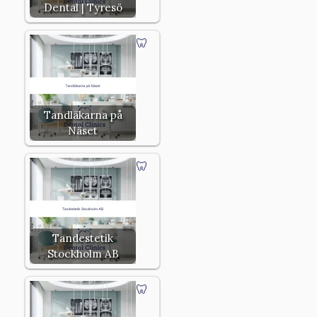
Dental | Tyresö
Tandläkarna på
Näset
Tandestetik
Stockholm AB