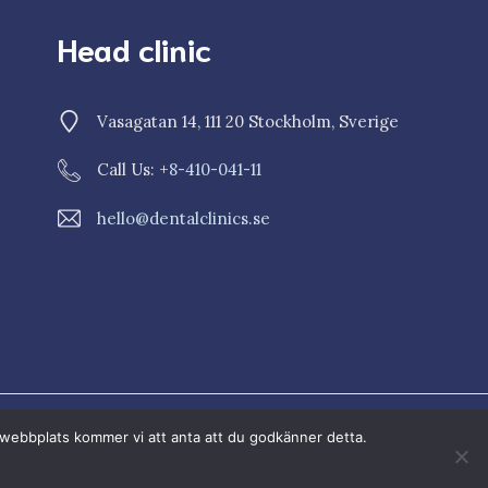
Head clinic
Vasagatan 14, 111 20 Stockholm, Sverige
Call Us: +
8-410-041-11
hello@dentalclinics.se
Sekretesspolicy
Cookiepolicy
a webbplats kommer vi att anta att du godkänner detta.