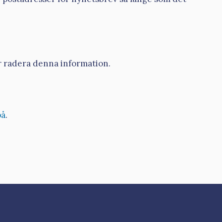
er radera denna information.
på
.