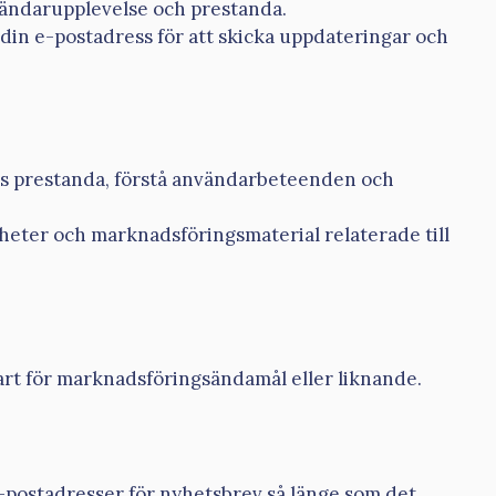
vändarupplevelse och prestanda.
 din e-postadress för att skicka uppdateringar och
ns prestanda, förstå användarbeteenden och
heter och marknadsföringsmaterial relaterade till
part för marknadsföringsändamål eller liknande.
e-postadresser för nyhetsbrev så länge som det