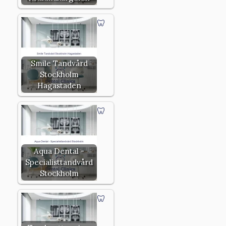
Smile Tandvård
Stockholm
Hagastaden
Aqua Dental -
Specialisttandvård
Stockholm