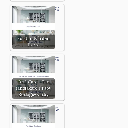
Folktandvården
Ekerö
Oral Care - Din
tandläkare i Täby
Roslags-Näsby