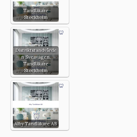
Tandläkare
Stockholm
Distriktstandvårde
n Sveavägen,
Tandläkare
Stockholm
Alby Tandläkare AB