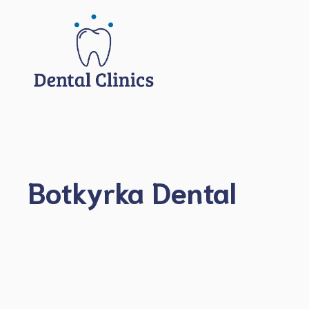
Hoppa
till
innehåll
Botkyrka Dental