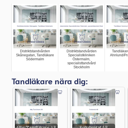
Distriktstandvården
Distriktstandvården
Tandläkar
Skånegatan, Tandläkare
Specialistkliniken
Ahnlund/Pra
Södermalm
Östermalm,
specialisttandvård
Stockholm
Tandläkare nära dig:
Alby Tandläkare AB
Folkdental AB