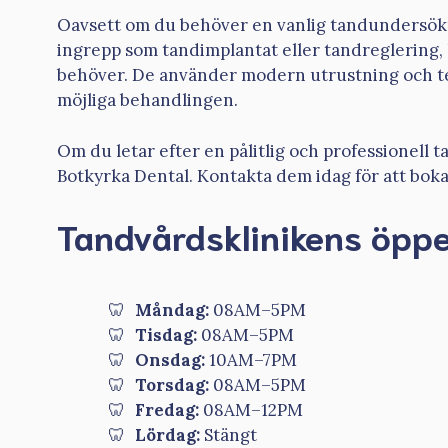
Oavsett om du behöver en vanlig tandundersök
ingrepp som tandimplantat eller tandreglering,
behöver. De använder modern utrustning och tekn
möjliga behandlingen.
Om du letar efter en pålitlig och professionell 
Botkyrka Dental. Kontakta dem idag för att boka
Tandvårdsklinikens öppe
Måndag:
08AM–5PM
Tisdag:
08AM–5PM
Onsdag:
10AM–7PM
Torsdag:
08AM–5PM
Fredag:
08AM–12PM
Lördag:
Stängt