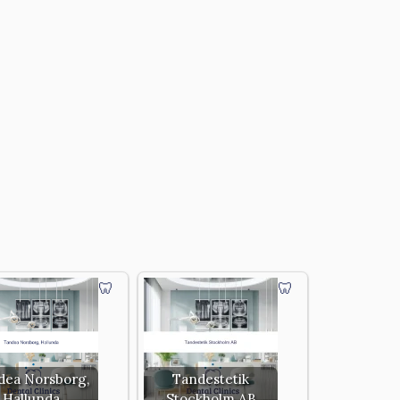
dea Norsborg,
Tandestetik
Hallunda
Stockholm AB