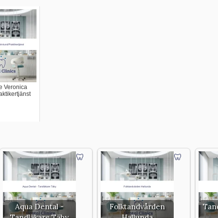
e Veronica
ktikertjänst
Aqua Dental -
Folktandvården
Tan
Tandläkare Täby
Hallunda