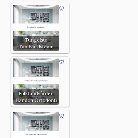
Tungelsta
Tandvårdsteam
Folktandvården
Handen Ortodonti