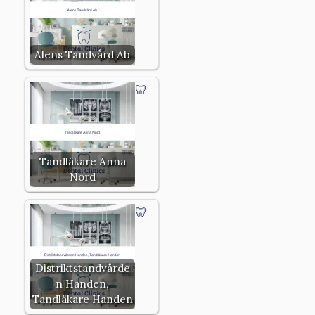
Alens Tandvård Ab
Tandläkare Anna
Nord
Distriktstandvårde
n Handen,
Tandläkare Handen