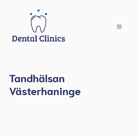
Hoppa
till
innehåll
Meny
Tandhälsan
Västerhaninge