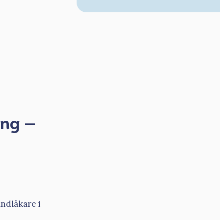
ing –
andläkare i