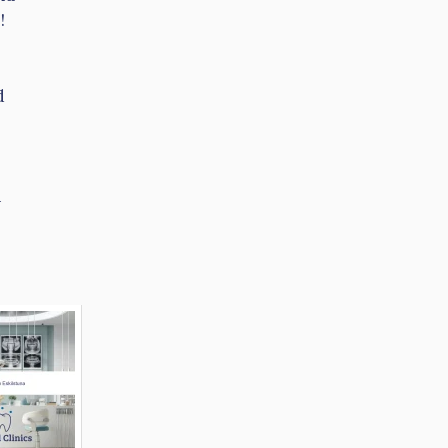
!
d
n