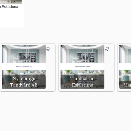
 Eskilstuna
Nyköpings
Tandhälsan
Tandvård AB
Eskilstuna
Mar