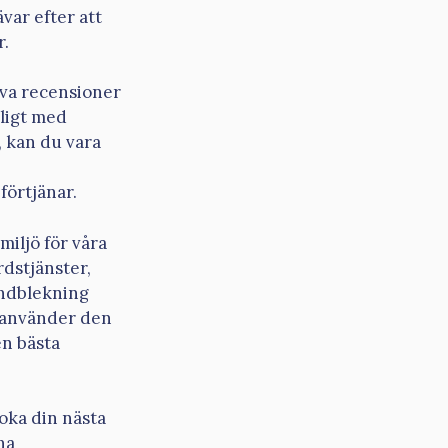
var efter att
r.
tiva recensioner
kligt med
, kan du vara
förtjänar.
miljö för våra
rdstjänster,
andblekning
h använder den
en bästa
oka din nästa
na