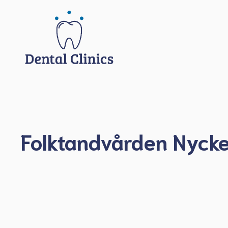
Hoppa
till
innehåll
Folktandvården Nycke