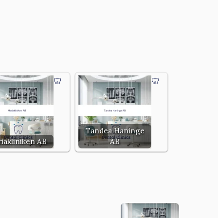
Tandea Haninge
iakliniken AB
AB