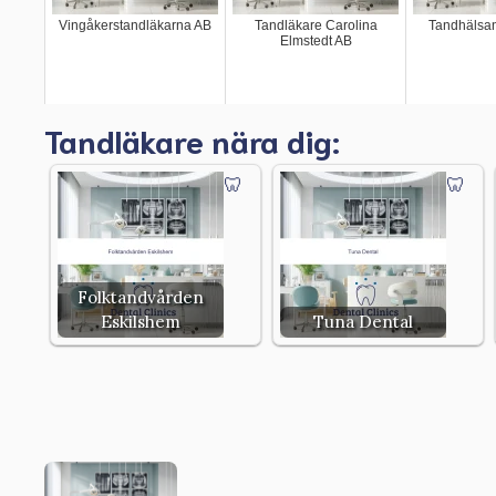
Vingåkerstandläkarna AB
Tandläkare Carolina
Tandhälsan
Elmstedt AB
Tandläkare nära dig:
Folktandvården
Eskilshem
Tuna Dental