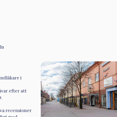
ln
andläkare i
var efter att
r.
tiva recensioner