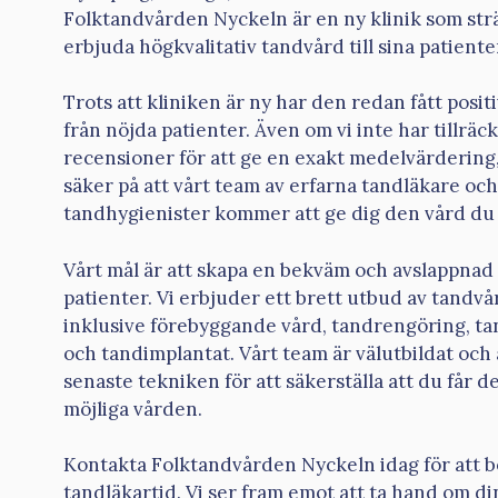
Folktandvården Nyckeln är en ny klinik som strä
erbjuda högkvalitativ tandvård till sina patiente
Trots att kliniken är ny har den redan fått posi
från nöjda patienter. Även om vi inte har tillräc
recensioner för att ge en exakt medelvärdering
säker på att vårt team av erfarna tandläkare och
tandhygienister kommer att ge dig den vård du 
Vårt mål är att skapa en bekväm och avslappnad 
patienter. Vi erbjuder ett brett utbud av tandvå
inklusive förebyggande vård, tandrengöring, t
och tandimplantat. Vårt team är välutbildat oc
senaste tekniken för att säkerställa att du får d
möjliga vården.
Kontakta Folktandvården Nyckeln idag för att b
tandläkartid. Vi ser fram emot att ta hand om di