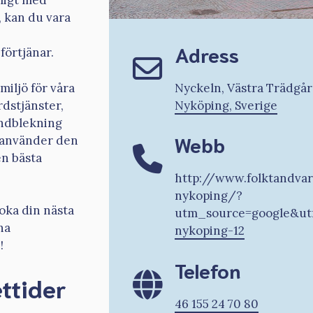
kligt med
, kan du vara
Adress
förtjänar.
miljö för våra
Nyckeln, Västra Trädgård
rdstjänster,
Nyköping, Sverige
andblekning
Webb
h använder den
en bästa
http://www.folktandvar
nykoping/?
oka din nästa
utm_source=google&u
na
nykoping-12
!
Telefon
ttider
46 155 24 70 80