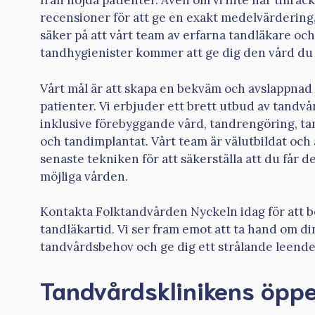
från nöjda patienter. Även om vi inte har tillräc
recensioner för att ge en exakt medelvärdering
säker på att vårt team av erfarna tandläkare och
tandhygienister kommer att ge dig den vård du 
Vårt mål är att skapa en bekväm och avslappnad 
patienter. Vi erbjuder ett brett utbud av tandvå
inklusive förebyggande vård, tandrengöring, t
och tandimplantat. Vårt team är välutbildat oc
senaste tekniken för att säkerställa att du får d
möjliga vården.
Kontakta Folktandvården Nyckeln idag för att b
tandläkartid. Vi ser fram emot att ta hand om di
tandvårdsbehov och ge dig ett strålande leende
Tandvårdsklinikens öppe