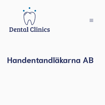
Hoppa
till
innehåll
Meny
Handentandläkarna AB