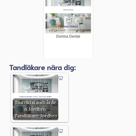
Domna Dental
Tandläkare nära dig:
Distriktstandvårde
n Jordbro,
Tandläkare Jordbro