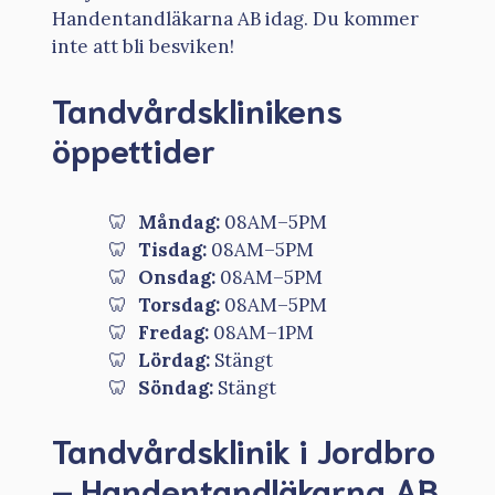
Handentandläkarna AB idag. Du kommer
inte att bli besviken!
Tandvårdsklinikens
öppettider
Måndag:
08AM–5PM
Tisdag:
08AM–5PM
Onsdag:
08AM–5PM
Torsdag:
08AM–5PM
Fredag:
08AM–1PM
Lördag:
Stängt
Söndag:
Stängt
Tandvårdsklinik i Jordbro
– Handentandläkarna AB