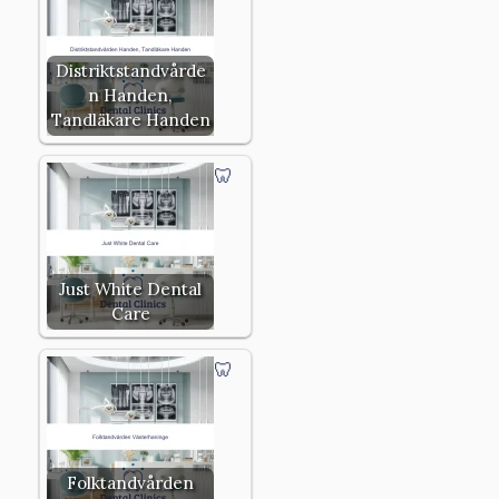
Distriktstandvårde
n Handen,
Tandläkare Handen
Just White Dental
Care
Folktandvården