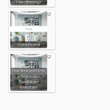
Västerhaninge
Gylin Dental
Distriktstandvårde
n Södertälje,
Tandläkare
Södertälje