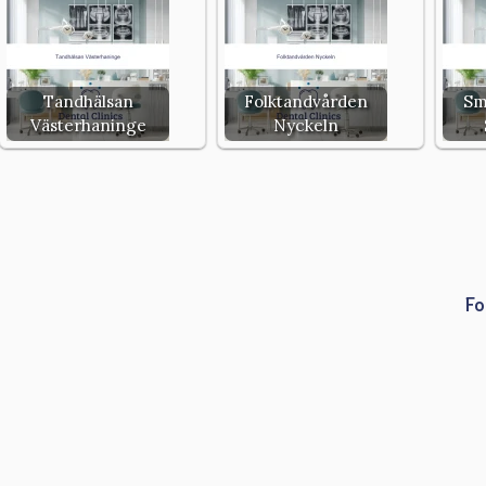
Tandhälsan
Folktandvården
Sm
Västerhaninge
Nyckeln
Fo