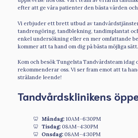
upplevelse hos oss. Vårt team av erfarna tandläk
efter att ge våra patienter den bästa vården oc
Vi erbjuder ett brett utbud av tandvårdstjänste
tandrengöring, tandblekning, tandimplantat oc
enkel undersökning eller en mer omfattande beh
kommer att ta hand om dig på bästa möjliga sätt
Kom och besök Tungelsta Tandvårdsteam idag oc
rekommenderar oss. Vi ser fram emot att ta han
strålande leende!
Tandvårdsklinikens öppe
Måndag:
10AM–6:30PM
Tisdag:
08AM–4:30PM
Onsdag:
08AM–4:30PM