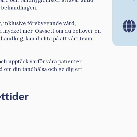
are och tandhygienister strävar alltid
h behandlingen.
r, inklusive förebyggande vård,
h mycket mer. Oavsett om du behöver en
andling, kan du lita på att vårt team
.
h upptäck varför våra patienter
d om din tandhälsa och ge dig ett
ttider