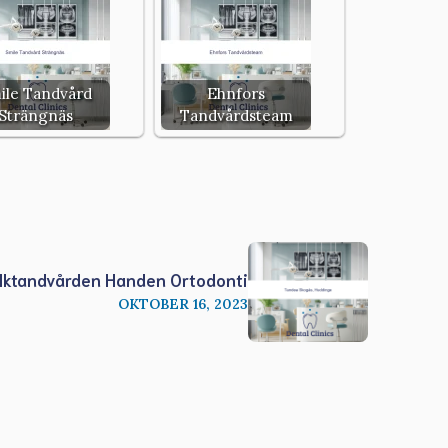
ile Tandvård
Ehnfors
Strängnäs
Tandvårdsteam
lktandvården Handen Ortodonti
OKTOBER 16, 2023