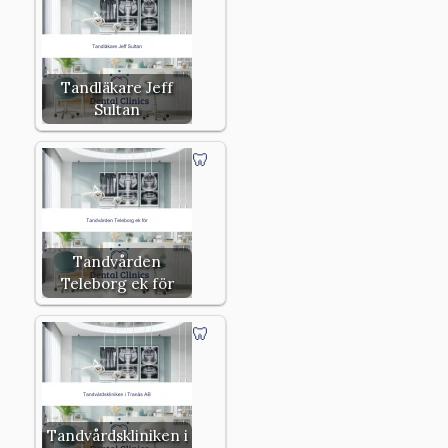
Tandläkare Jeff
Sultan
Tandvården
Teleborg ek för
Tandvårdskliniken i