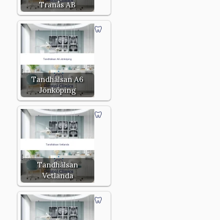
Tranås AB
Tandhälsan A6
Jönköping
Tandhälsan
Vetlanda