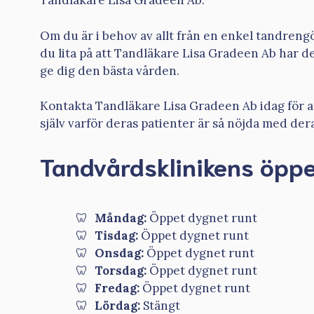
Tandläkare Lisa Gradeen Ab.
Om du är i behov av allt från en enkel tandreng
du lita på att Tandläkare Lisa Gradeen Ab har 
ge dig den bästa vården.
Kontakta Tandläkare Lisa Gradeen Ab idag för a
själv varför deras patienter är så nöjda med dera
Tandvårdsklinikens öppe
Måndag:
Öppet dygnet runt
Tisdag:
Öppet dygnet runt
Onsdag:
Öppet dygnet runt
Torsdag:
Öppet dygnet runt
Fredag:
Öppet dygnet runt
Lördag:
Stängt