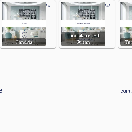
Tandläkare Jeff
Tandvis
Sultan
Tar
B
Team 