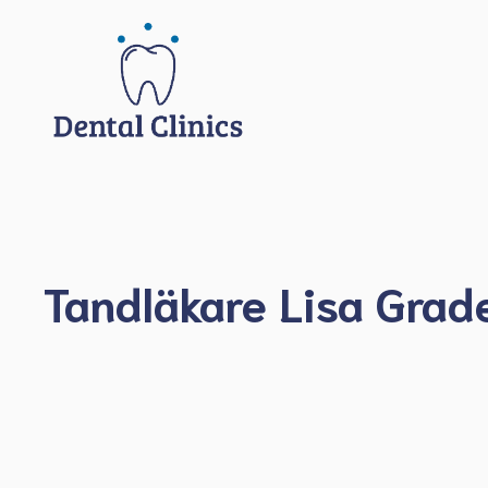
Hoppa
till
innehåll
Tandläkare Lisa Grad