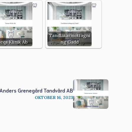
Tandläkarmottagni
eqs Klinik Ab
ng Gadd
Anders Grenegård Tandvård AB
OKTOBER 16, 2023