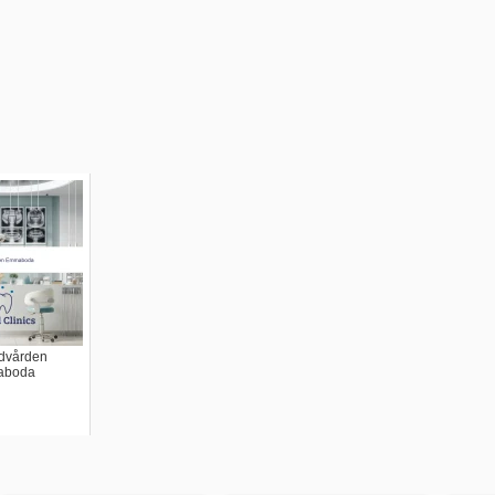
dvården
boda