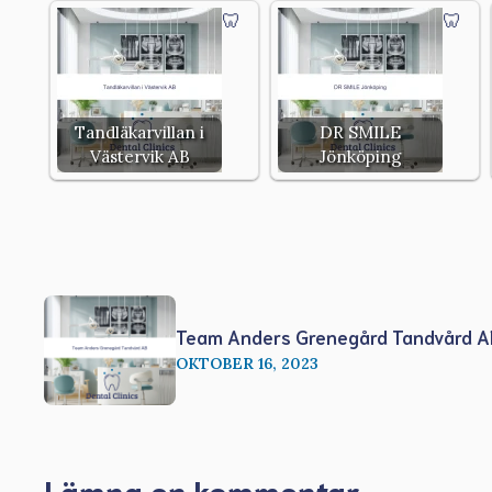
Tandläkarvillan i
DR SMILE
Västervik AB
Jönköping
Team Anders Grenegård Tandvård A
OKTOBER 16, 2023
Lämna en kommentar