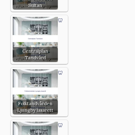
Sultan
Centralplan
Tandvård
Folktandvården
Ljungby lasarett