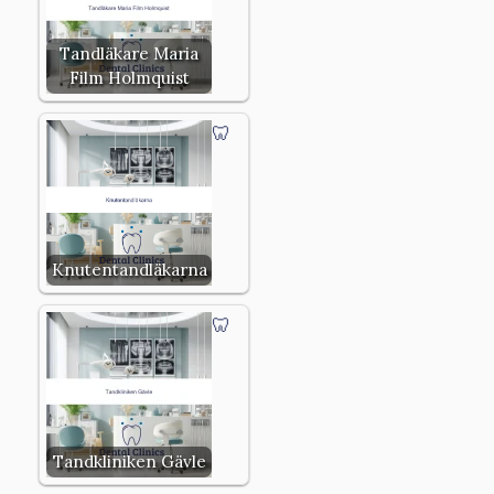
Tandläkare Maria
Film Holmquist
Knutentandläkarna
Tandkliniken Gävle