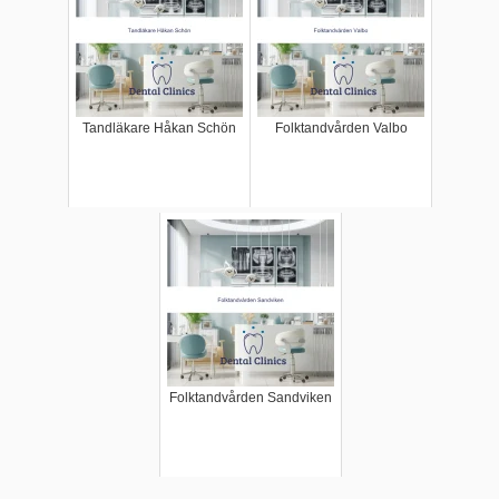
Tandläkare Håkan Schön
Folktandvården Valbo
Folktandvården Sandviken