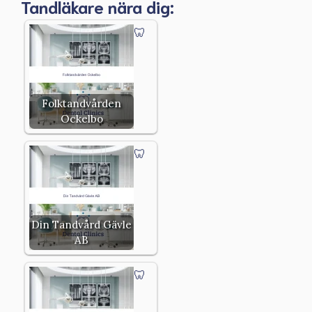
Tandläkare nära dig:
Folktandvården
Ockelbo
Din Tandvård Gävle
AB