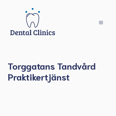
Hoppa
till
innehåll
Meny
Torggatans Tandvård
Praktikertjänst