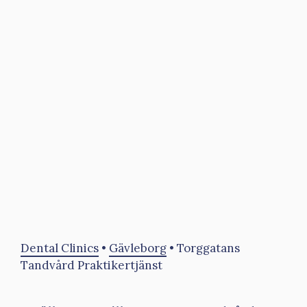
Dental Clinics
•
Gävleborg
•
Torggatans
Tandvård Praktikertjänst