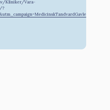
sv/Kliniker/Vara-
/?
utm_campaign=MedicinskTandvardGavle