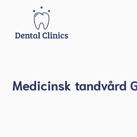
Hoppa
till
innehåll
Medicinsk tandvård 