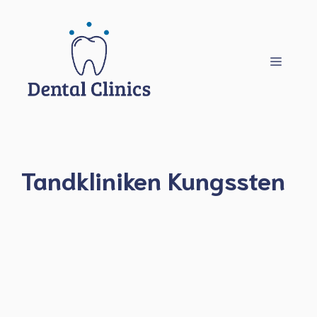
Hoppa
till
innehåll
Meny
Tandkliniken Kungssten