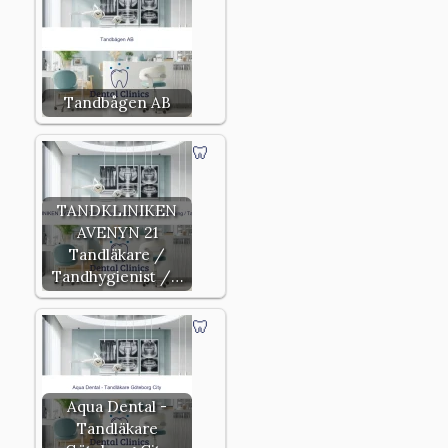
Tandbågen AB
TANDKLINIKEN
AVENYN 21
Tandläkare /
Tandhygienist /…
Aqua Dental -
Tandläkare