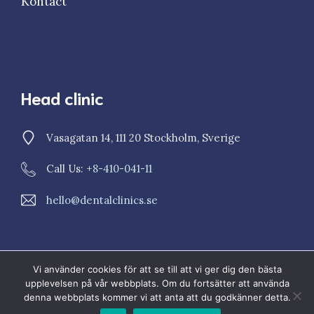
Kontact
Head clinic
Vasagatan 14, 111 20 Stockholm, Sverige
Call Us: +
8-410-041-11
hello@dentalclinics.se
Vi använder cookies för att se till att vi ger dig den bästa
© 2023 Dental Clinics
upplevelsen på vår webbplats. Om du fortsätter att använda
Sekretesspolicy
Cookiepolicy
denna webbplats kommer vi att anta att du godkänner detta.