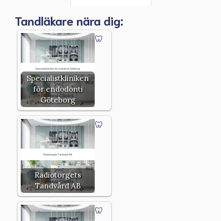
Tandläkare nära dig:
Specialistkliniken
för endodonti
Göteborg
Radiotorgets
Tandvård AB