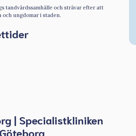
rgs tandvårdssamhälle och strävar efter att
rn och ungdomar i staden.
ttider
g | Specialistkliniken
 Göteborg