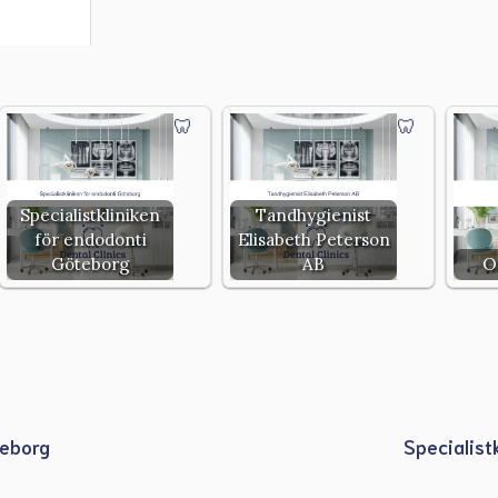
Specialistkliniken
Tandhygienist
för endodonti
Elisabeth Peterson
Göteborg
AB
O
teborg
Specialist