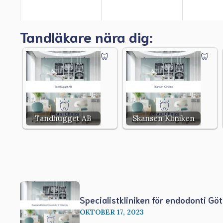
Tandläkare nära dig:
Tandhugget AB
Skansen Kliniken
Specialistkliniken för endodonti Gö
OKTOBER 17, 2023