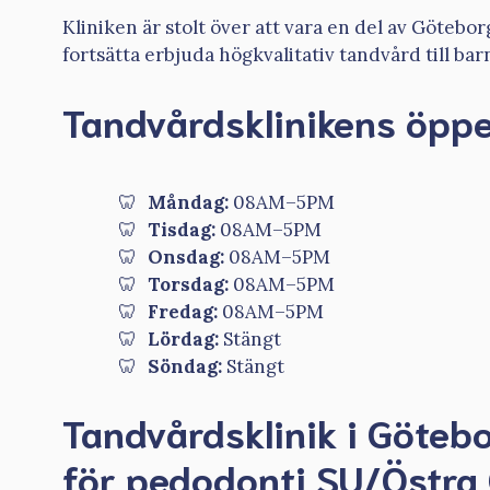
Kliniken är stolt över att vara en del av Götebo
fortsätta erbjuda högkvalitativ tandvård till ba
Tandvårdsklinikens öppe
Måndag:
08AM–5PM
Tisdag:
08AM–5PM
Onsdag:
08AM–5PM
Torsdag:
08AM–5PM
Fredag:
08AM–5PM
Lördag:
Stängt
Söndag:
Stängt
Tandvårdsklinik i Götebor
för pedodonti SU/Östra