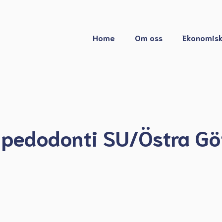
Home
Om oss
Ekonomisk
ör pedodonti SU/Östra G