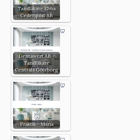
Tandläkare Ebba
Cederquist AB
Dentawert AB -
Tandläkare
Centrala Göteborg
Praktik - Maria