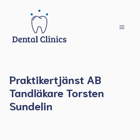
Hoppa
till
innehåll
Meny
Praktikertjänst AB
Tandläkare Torsten
Sundelin