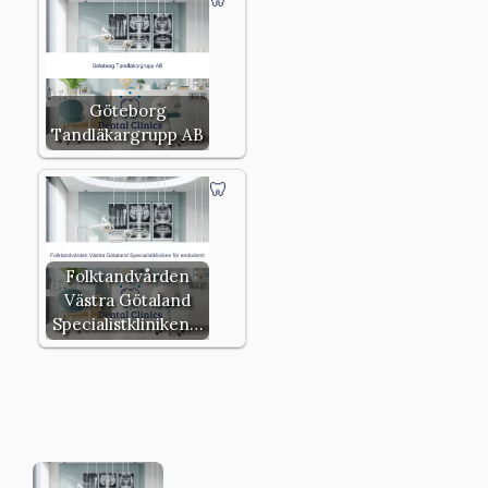
Göteborg
Tandläkargrupp AB
Folktandvården
Västra Götaland
Specialistkliniken…