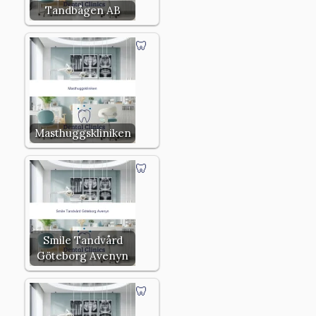
Tandbågen AB
Masthuggskliniken
Smile Tandvård
Göteborg Avenyn