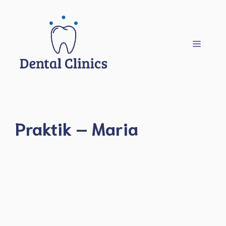
Hoppa
till
innehåll
Meny
Praktik – Maria