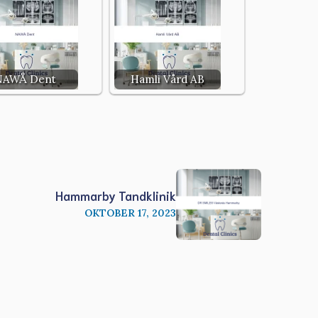
NAWÅ Dent
Hamli Vård AB
Hammarby Tandklinik
OKTOBER 17, 2023