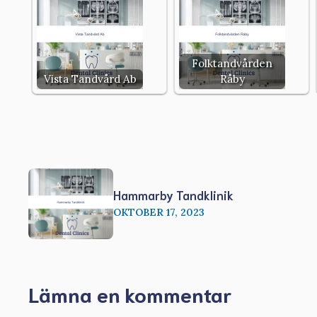
Folktandvården
Vista Tandvård Ab
Råby
Hammarby Tandklinik
OKTOBER 17, 2023
Lämna en kommentar