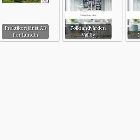
Praktikertjänst AB
Folktandvården
Per Lundin
Vallby