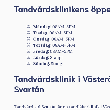
Tandvårdsklinikens öppe
Måndag:
08AM–5PM
Tisdag:
08AM–5PM
Onsdag:
08AM–5PM
Torsdag:
08AM–5PM
Fredag:
08AM–5PM
Lördag:
Stängt
Söndag:
Stängt
Tandvårdsklinik i Väster
Svartån
Tandvård vid Svartån är en tandläkarklinik i Vä