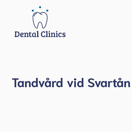
Hoppa
till
innehåll
Tandvård vid Svartån