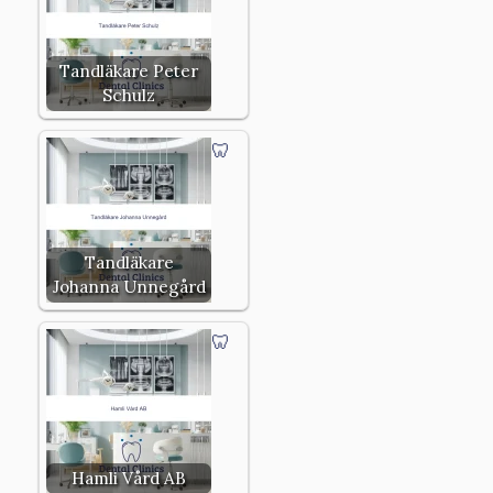
Tandläkare Peter
Schulz
Tandläkare
Johanna Unnegård
Hamli Vård AB