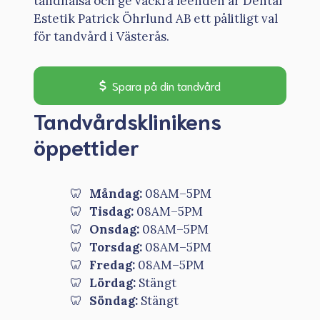
tandhälsa och ge vackra leenden är Dental
Estetik Patrick Öhrlund AB ett pålitligt val
för tandvård i Västerås.
Spara på din tandvård
Tandvårdsklinikens
öppettider
Måndag:
08AM–5PM
Tisdag:
08AM–5PM
Onsdag:
08AM–5PM
Torsdag:
08AM–5PM
Fredag:
08AM–5PM
Lördag:
Stängt
Söndag:
Stängt