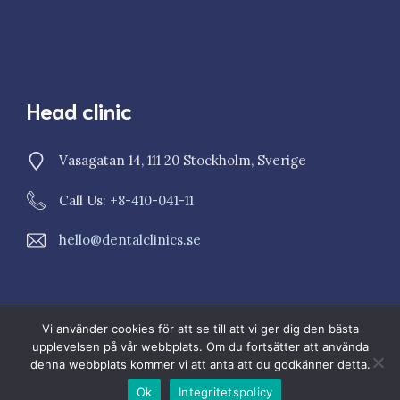
Head clinic
Vasagatan 14, 111 20 Stockholm, Sverige
Call Us: +
8-410-041-11
hello@dentalclinics.se
Vi använder cookies för att se till att vi ger dig den bästa
© 2023 Dental Clinics
upplevelsen på vår webbplats. Om du fortsätter att använda
Sekretesspolicy
Cookiepolicy
denna webbplats kommer vi att anta att du godkänner detta.
Ok
Integritetspolicy