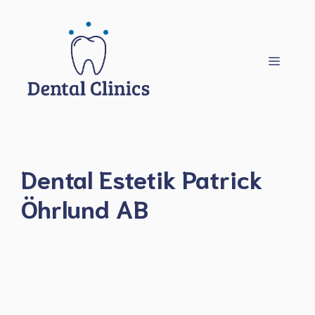
Hoppa
till
innehåll
Meny
Dental Estetik Patrick
Öhrlund AB