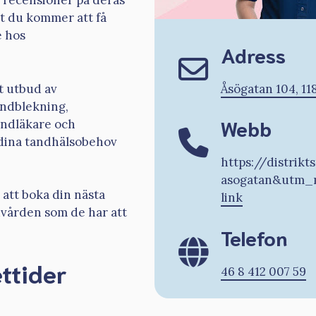
 recensioner på deras
tt du kommer att få
e hos
Adress
t utbud av
Åsögatan 104, 11
andblekning,
Webb
andläkare och
dina tandhälsobehov
https://distri
asogatan&utm_
att boka din nästa
link
dvården som de har att
Telefon
ttider
46 8 412 007 59