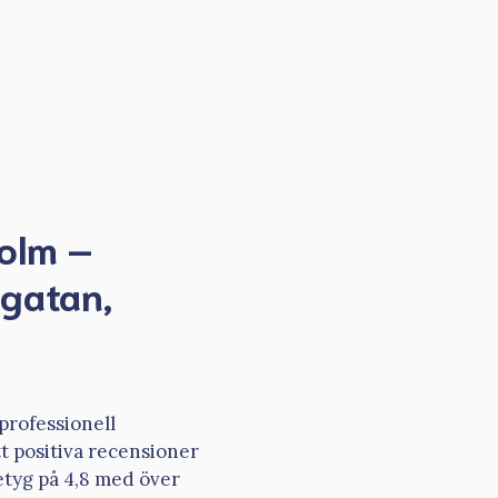
holm –
gatan,
professionell
tt positiva recensioner
etyg på 4,8 med över