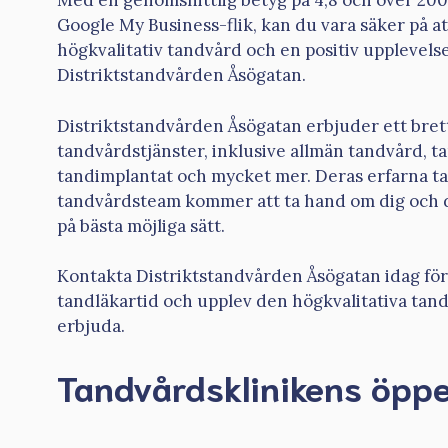
Med en genomsnittlig betyg på 4,8 och över 200
Google My Business-flik, kan du vara säker på a
högkvalitativ tandvård och en positiv upplevels
Distriktstandvården Åsögatan.
Distriktstandvården Åsögatan erbjuder ett bret
tandvårdstjänster, inklusive allmän tandvård, t
tandimplantat och mycket mer. Deras erfarna t
tandvårdsteam kommer att ta hand om dig och 
på bästa möjliga sätt.
Kontakta Distriktstandvården Åsögatan idag för 
tandläkartid och upplev den högkvalitativa tan
erbjuda.
Tandvårdsklinikens öppe