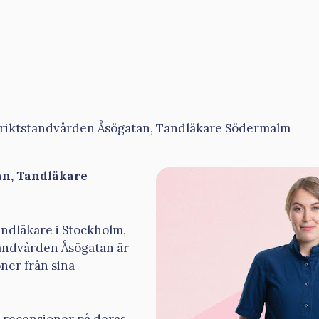
triktstandvården Åsögatan, Tandläkare Södermalm
an, Tandläkare
tandläkare i Stockholm,
standvården Åsögatan är
oner från sina