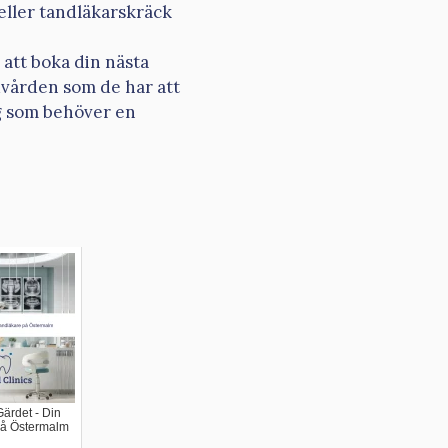
eller tandläkarskräck
att boka din nästa
dvården som de har att
g som behöver en
ärdet - Din
på Östermalm