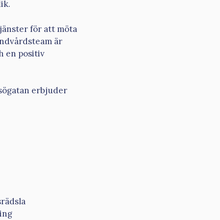
ik.
jänster för att möta
tandvårdsteam är
h en positiv
Åsögatan erbjuder
rädsla
ing