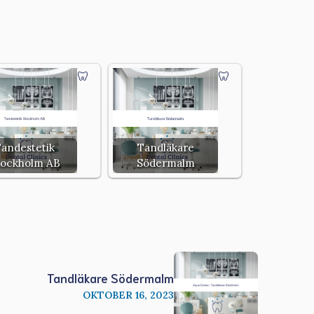
andestetik
Tandläkare
tockholm AB
Södermalm
Tandläkare Södermalm
OKTOBER 16, 2023