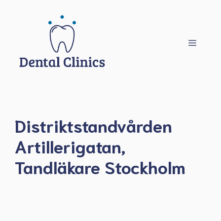
Hoppa
till
innehåll
Meny
Distriktstandvården
Artillerigatan,
Tandläkare Stockholm