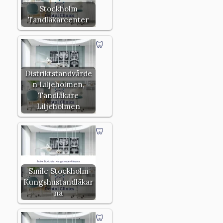
Stockholm
Tandläkarcenter
Distriktstandvårde
n Liljeholmen,
Tandläkare
Liljeholmen
Smile Stockholm
Kungshustandläkar
na