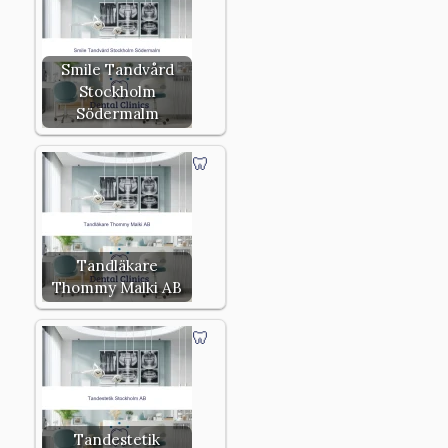
Smile Tandvård
Stockholm
Södermalm
Tandläkare
Thommy Malki AB
Tandestetik