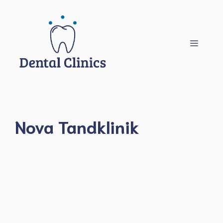
Hoppa
till
innehåll
Meny
Nova Tandklinik