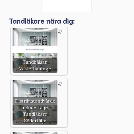
Tandläkare nära dig:
Tandhälsan
Västerhaninge
Distriktstandvårde
n Södertälje,
Tandläkare
Södertälje