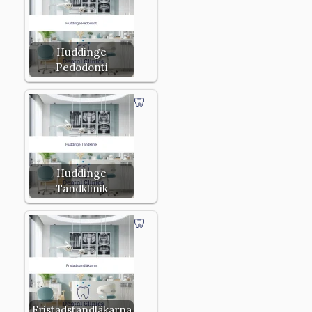
Huddinge
Pedodonti
Huddinge
Tandklinik
Fristadstandläkarna