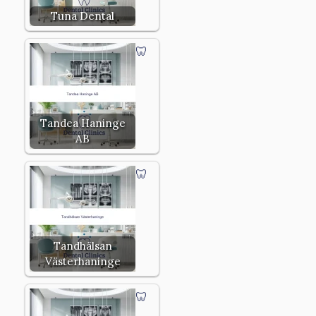
Tuna Dental
Tandea Haninge
AB
Tandhälsan
Västerhaninge