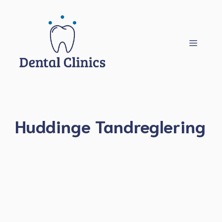
Hoppa
till
innehåll
Meny
Huddinge Tandreglering