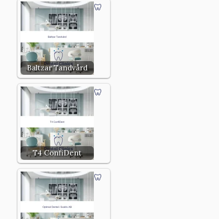
Baltzar Tandvård
T4 ConfiDent