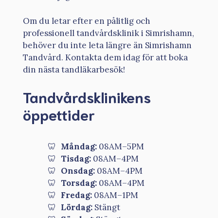
Om du letar efter en pålitlig och
professionell tandvårdsklinik i Simrishamn,
behöver du inte leta längre än Simrishamn
Tandvård. Kontakta dem idag för att boka
din nästa tandläkarbesök!
Tandvårdsklinikens
öppettider
Måndag:
08AM–5PM
Tisdag:
08AM–4PM
Onsdag:
08AM–4PM
Torsdag:
08AM–4PM
Fredag:
08AM–1PM
Lördag:
Stängt