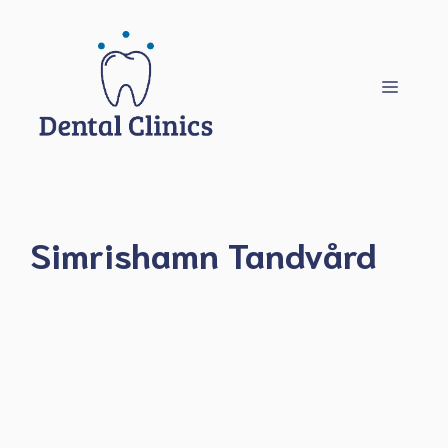
Hoppa
till
innehåll
Meny
Simrishamn Tandvård