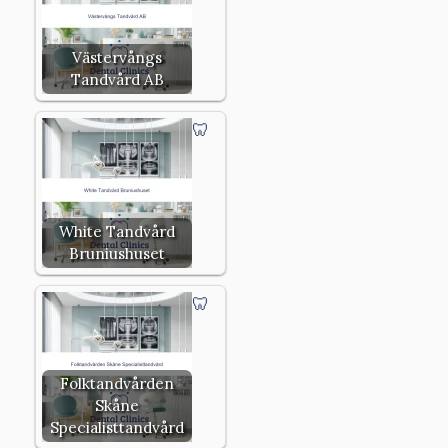
Västervångs
Tandvård AB
White Tandvård
Bruniushuset
Folktandvården
Skåne
Specialisttandvård