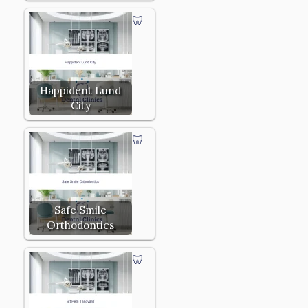
Happident Lund
City
Safe Smile
Orthodontics