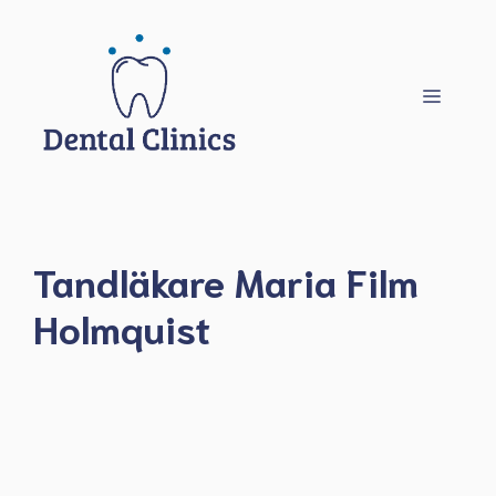
Hoppa
till
innehåll
Meny
Tandläkare Maria Film
Holmquist