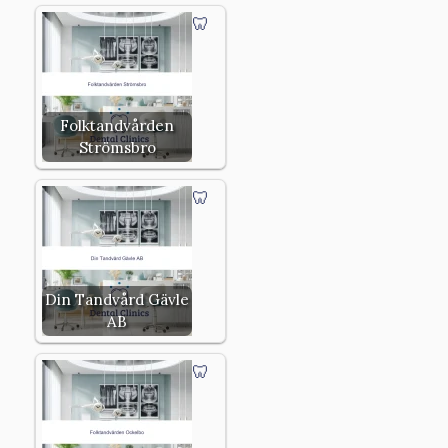
Folktandvården
Strömsbro
Din Tandvård Gävle
AB