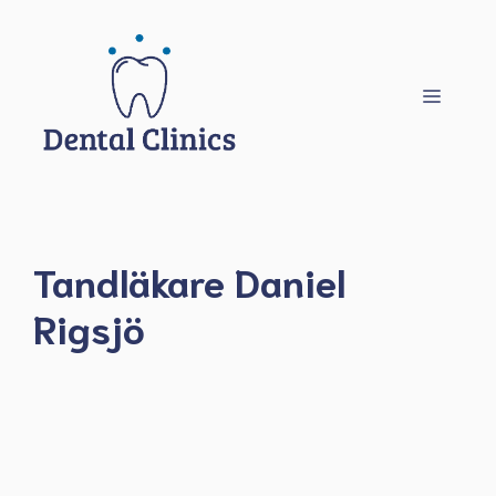
Hoppa
till
innehåll
Meny
Tandläkare Daniel
Rigsjö