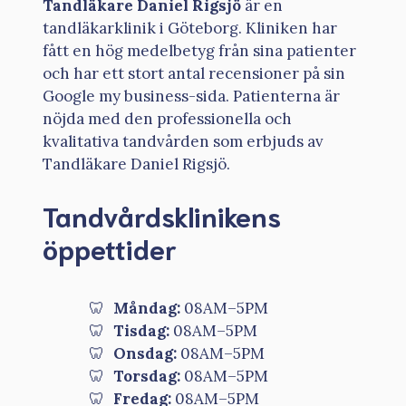
Tandläkare Daniel Rigsjö
är en
tandläkarklinik i Göteborg. Kliniken har
fått en hög medelbetyg från sina patienter
och har ett stort antal recensioner på sin
Google my business-sida. Patienterna är
nöjda med den professionella och
kvalitativa tandvården som erbjuds av
Tandläkare Daniel Rigsjö.
Tandvårdsklinikens
öppettider
Måndag:
08AM–5PM
Tisdag:
08AM–5PM
Onsdag:
08AM–5PM
Torsdag:
08AM–5PM
Fredag:
08AM–5PM