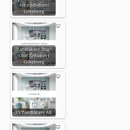
för endodonti
Göteborg
Tandläkare Stig-
Olof Eriksson i
Göteborg
Ci Tandläkare AB