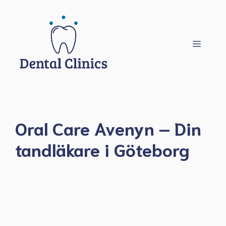
Hoppa
till
innehåll
Meny
Oral Care Avenyn – Din
tandläkare i Göteborg