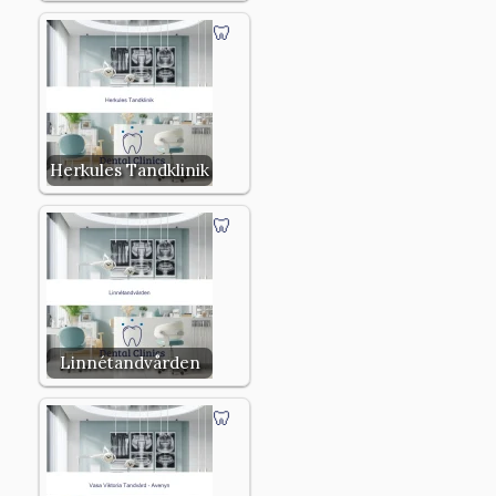
Herkules Tandklinik
Linnétandvården