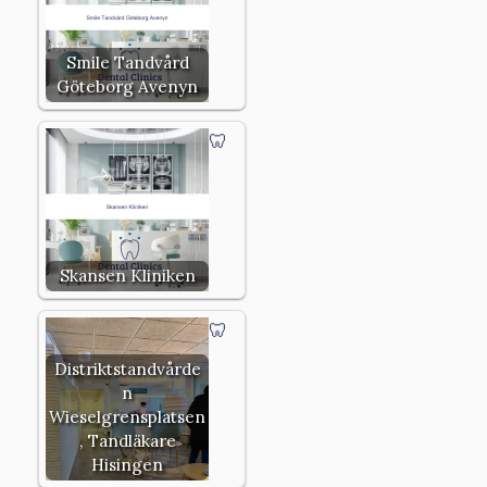
Smile Tandvård
Göteborg Avenyn
Skansen Kliniken
Distriktstandvårde
n
Wieselgrensplatsen
, Tandläkare
Hisingen