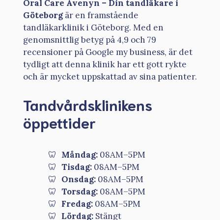
Oral Care Avenyn – Din tandläkare i
Göteborg
är en framstående
tandläkarklinik i Göteborg. Med en
genomsnittlig betyg på 4,9 och 79
recensioner på Google my business, är det
tydligt att denna klinik har ett gott rykte
och är mycket uppskattad av sina patienter.
Tandvårdsklinikens
öppettider
Måndag:
08AM–5PM
Tisdag:
08AM–5PM
Onsdag:
08AM–5PM
Torsdag:
08AM–5PM
Fredag:
08AM–5PM
Lördag:
Stängt