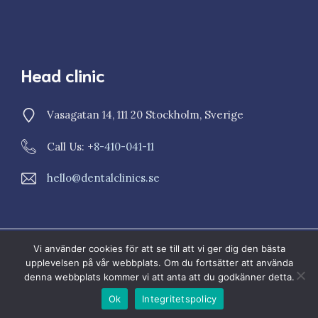
Head clinic
Vasagatan 14, 111 20 Stockholm, Sverige
Call Us: +
8-410-041-11
hello@dentalclinics.se
Vi använder cookies för att se till att vi ger dig den bästa
© 2023 Dental Clinics
upplevelsen på vår webbplats. Om du fortsätter att använda
Sekretesspolicy
Cookiepolicy
denna webbplats kommer vi att anta att du godkänner detta.
Ok
Integritetspolicy