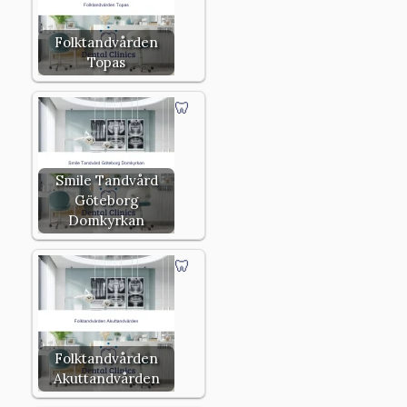
Folktandvården
Topas
Smile Tandvård
Göteborg
Domkyrkan
Folktandvården
Akuttandvården