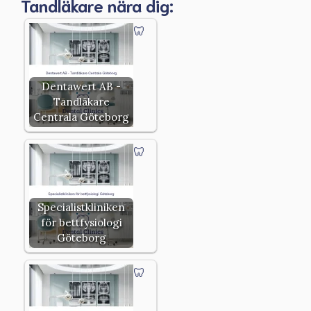
Tandläkare nära dig:
Dentawert AB -
Tandläkare
Centrala Göteborg
Specialistkliniken
för bettfysiologi
Göteborg