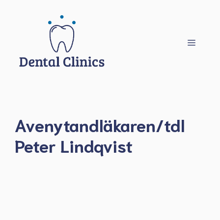
Hoppa
till
innehåll
Meny
Avenytandläkaren/tdl
Peter Lindqvist