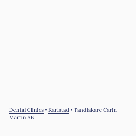
Dental Clinics
•
Karlstad
•
Tandläkare Carin
Martin AB