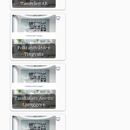
Tandvård AB
Folktandvården
Tingvalla
Tandläkare Anette
Ljunggren