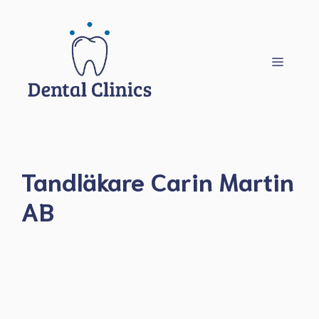
Hoppa
till
innehåll
Meny
Tandläkare Carin Martin
AB