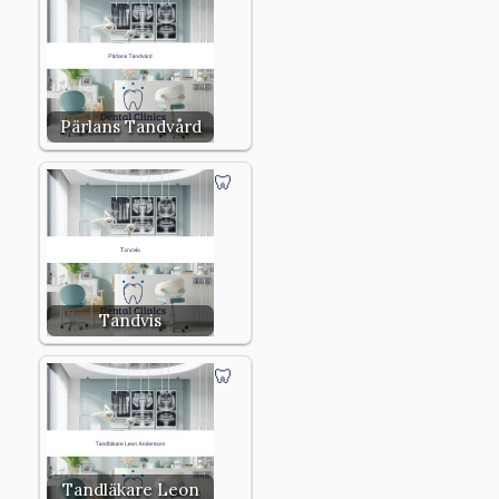
Pärlans Tandvård
Tandvis
Tandläkare Leon