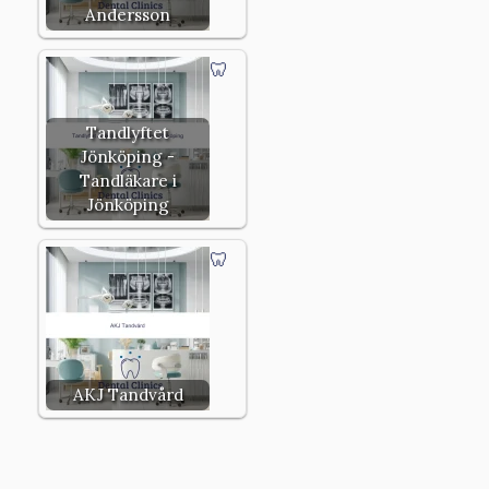
Andersson
Tandlyftet
Jönköping -
Tandläkare i
Jönköping
AKJ Tandvård