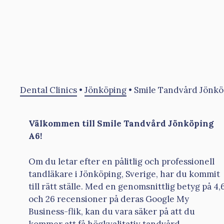
Dental Clinics
•
Jönköping
•
Smile Tandvård Jönkö
Välkommen till Smile Tandvård Jönköping
A6!
Om du letar efter en pålitlig och professionell
tandläkare i Jönköping, Sverige, har du kommit
till rätt ställe. Med en genomsnittlig betyg på 4,
och 26 recensioner på deras Google My
Business-flik, kan du vara säker på att du
kommer att få högkvalitativ tandvård.