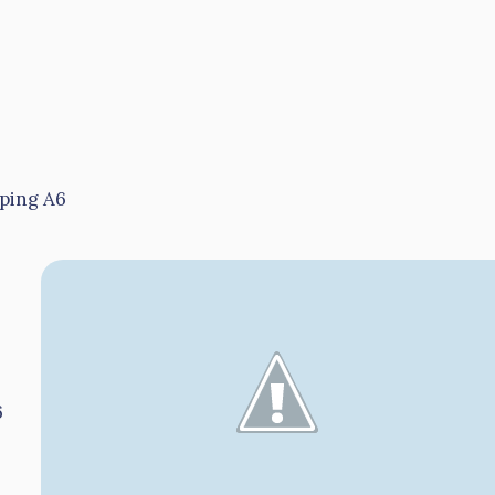
ping A6
6