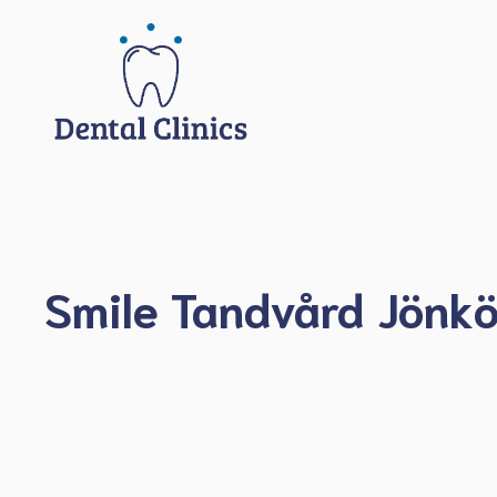
Hoppa
till
innehåll
Smile Tandvård Jönk