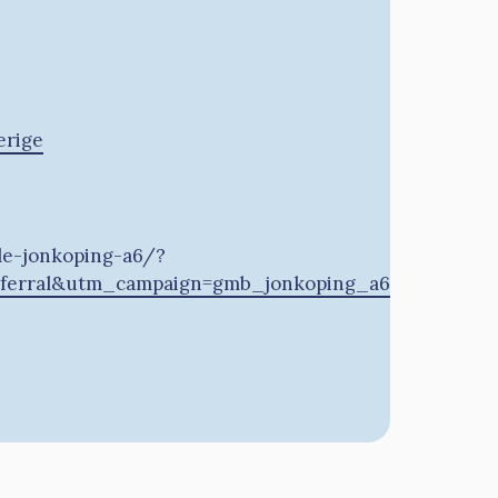
erige
le-jonkoping-a6/?
ferral&utm_campaign=gmb_jonkoping_a6