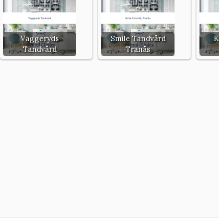
Vaggeryds
Smile Tandvård
K
Tandvård
Tranås