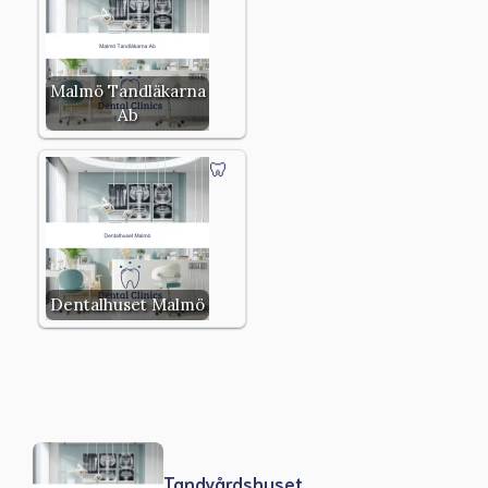
Malmö Tandläkarna
Ab
Dentalhuset Malmö
Tandvårdshuset