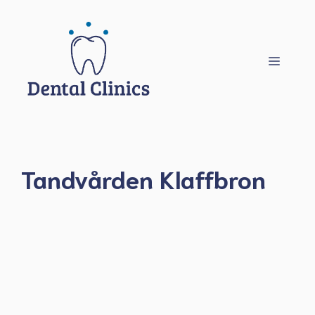
Hoppa
till
innehåll
Meny
Tandvården Klaffbron