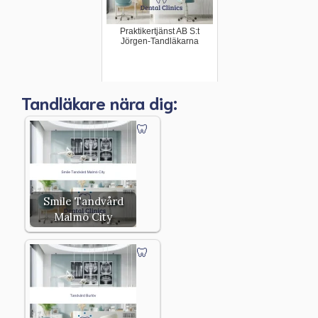
Praktikertjänst AB S:t
Jörgen-Tandläkarna
Tandläkare nära dig:
Smile Tandvård
Malmö City