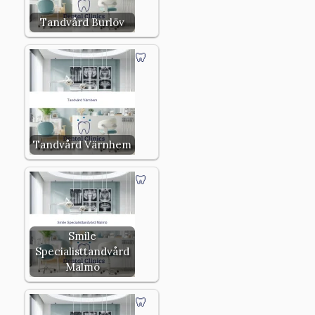
Tandvård Burlöv
Tandvård Värnhem
Smile
Specialisttandvård
Malmö