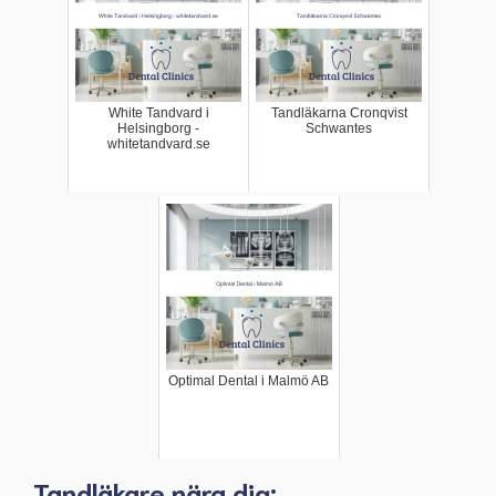
White Tandvard i
Tandläkarna Cronqvist
Helsingborg -
Schwantes
whitetandvard.se
Optimal Dental i Malmö AB
Tandläkare nära dig: