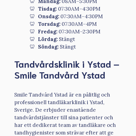
Måndag:
08AM–5:30PM
Tisdag:
07:30AM–4:30PM
Onsdag:
07:30AM–4:30PM
Torsdag:
07:30AM–4PM
Fredag:
07:30AM–2:30PM
Lördag:
Stängt
Söndag:
Stängt
Tandvårdsklinik i Ystad –
Smile Tandvård Ystad
Smile Tandvård Ystad är en pålitlig och
professionell tandläkarklinik i Ystad,
Sverige. De erbjuder enastående
tandvårdstjänster till sina patienter och
har ett dedikerat team av tandläkare och
tandhygienister som strävar efter att ge