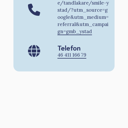
e/tandlakare/smile-y
stad/?utm_source=g
oogle&utm_medium=
referral&utm_campai
gn=gmb_ystad
Telefon
46 411 166 79