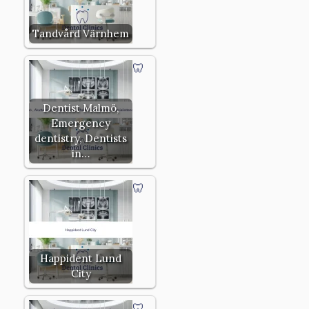
Tandvård Värnhem
Dentist Malmö,
Emergency
dentistry, Dentists
in…
Happident Lund
City