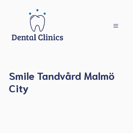
Hoppa
till
innehåll
Meny
Smile Tandvård Malmö
City