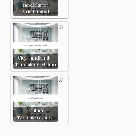
tandläkare i
Kristianstad
City Tandklinik -
Tandläkare Malmö
Malmö
Tandläkarcenter