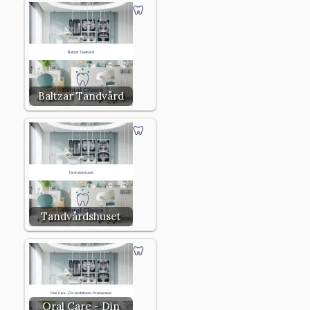
Baltzar Tandvård
Tandvårdshuset
Oral Care - Din