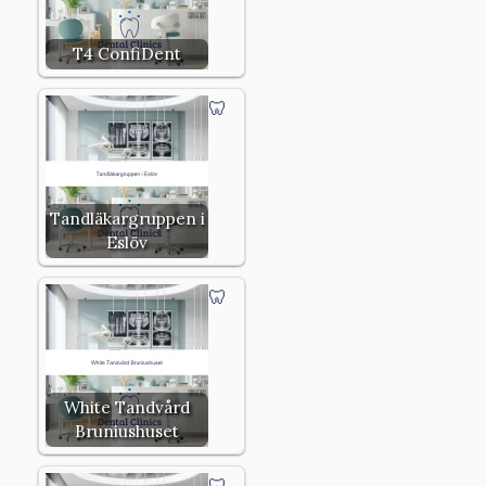
T4 ConfiDent
Tandläkargruppen i
Eslöv
White Tandvård
Bruniushuset