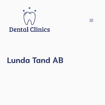
Hoppa
till
innehåll
Meny
Lunda Tand AB