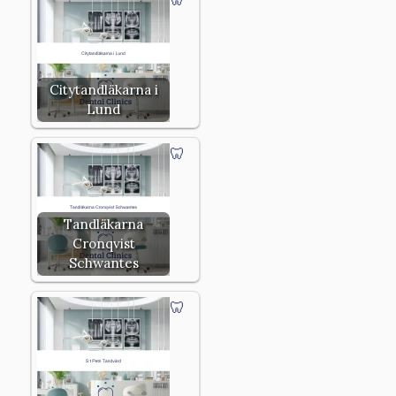
Citytandläkarna i
Lund
Tandläkarna
Cronqvist
Schwantes