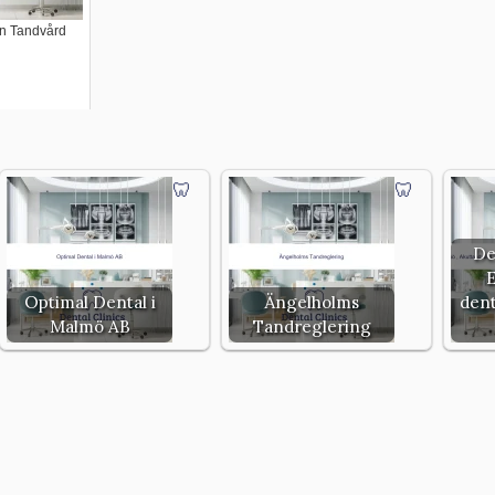
n Tandvård
De
Optimal Dental i
Ängelholms
dent
Malmö AB
Tandreglering