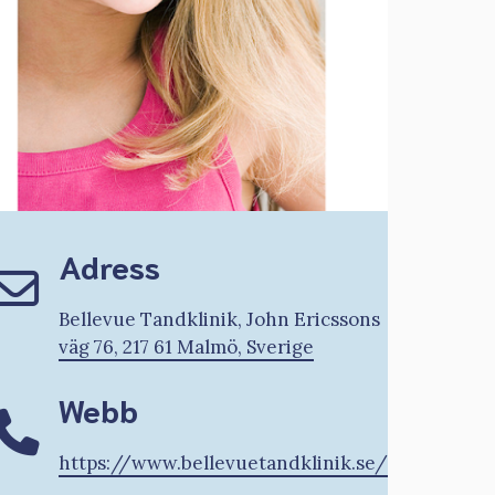
Adress
Bellevue Tandklinik, John Ericssons
väg 76, 217 61 Malmö, Sverige
Webb
https://www.bellevuetandklinik.se/