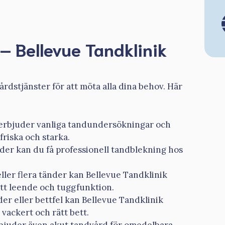
– Bellevue Tandklinik
rdstjänster för att möta alla dina behov. Här
 erbjuder vanliga tandundersökningar och
friska och starka.
nder kan du få professionell tandblekning hos
ller flera tänder kan Bellevue Tandklinik
ditt leende och tuggfunktion.
r eller bettfel kan Bellevue Tandklinik
 vackert och rätt bett.
rbjuder även akut tandvård för omedelbara