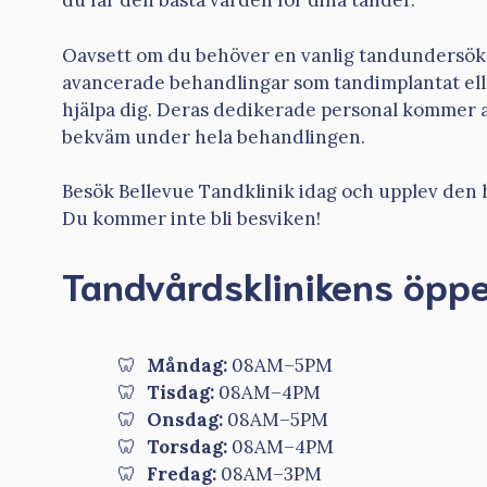
du får den bästa vården för dina tänder.
Oavsett om du behöver en vanlig tandundersökn
avancerade behandlingar som tandimplantat ell
hjälpa dig. Deras dedikerade personal kommer at
bekväm under hela behandlingen.
Besök Bellevue Tandklinik idag och upplev den 
Du kommer inte bli besviken!
Tandvårdsklinikens öppe
Måndag:
08AM–5PM
Tisdag:
08AM–4PM
Onsdag:
08AM–5PM
Torsdag:
08AM–4PM
Fredag:
08AM–3PM