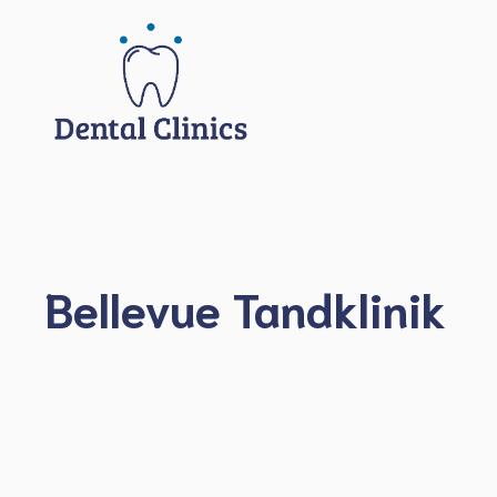
Hoppa
till
innehåll
Bellevue Tandklinik