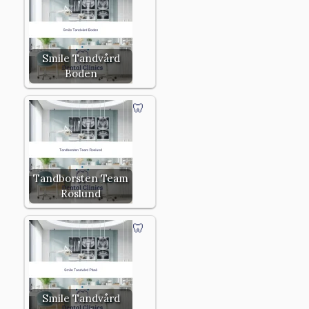
Smile Tandvård
Boden
Tandborsten Team
Roslund
Smile Tandvård