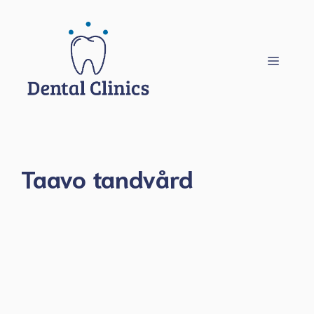
Hoppa
till
innehåll
Meny
Taavo tandvård