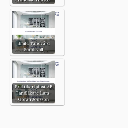
Smile Tandvård
Sundsvall
Praktikertjänst AB
Tandläkare Lars-
Göran Jonsson