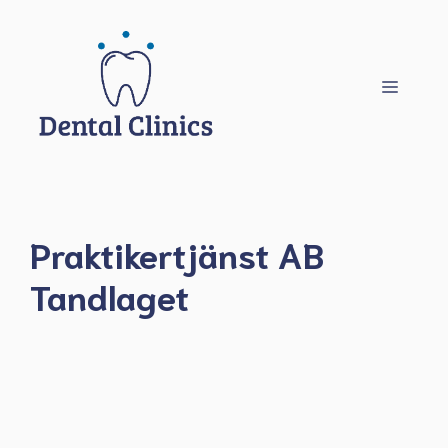
Hoppa
till
innehåll
Meny
Praktikertjänst AB
Tandlaget