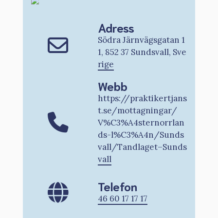
Adress
Södra Järnvägsgatan 1
1, 852 37 Sundsvall, Sve
rige
Webb
https://praktikertjans
t.se/mottagningar/
V%C3%A4sternorrlan
ds-l%C3%A4n/Sunds
vall/Tandlaget–Sunds
vall
Telefon
46 60 17 17 17