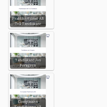
Praktikertjänst AB
Två Tandläkare
Tandläkare Jan
Forsgren
Compassen
Tandläkarna AB