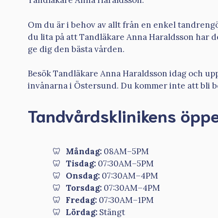
Tandläkare Anna Haraldsson.
Om du är i behov av allt från en enkel tandreng
du lita på att Tandläkare Anna Haraldsson har 
ge dig den bästa vården.
Besök Tandläkare Anna Haraldsson idag och upptä
invånarna i Östersund. Du kommer inte att bli b
Tandvårdsklinikens öppe
Måndag:
08AM–5PM
Tisdag:
07:30AM–5PM
Onsdag:
07:30AM–4PM
Torsdag:
07:30AM–4PM
Fredag:
07:30AM–1PM
Lördag:
Stängt