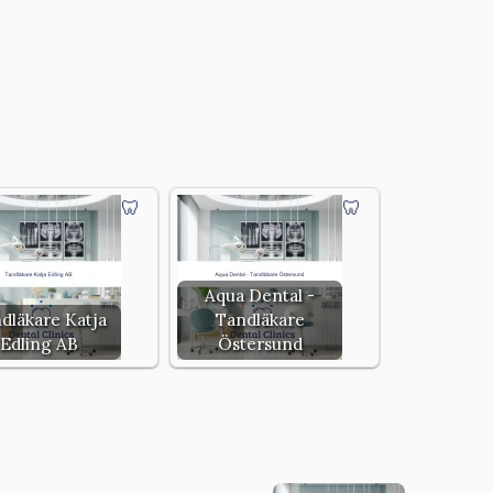
Aqua Dental -
dläkare Katja
Tandläkare
Edling AB
Östersund