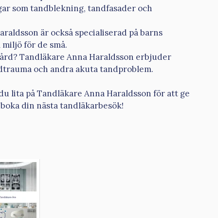
gar som tandblekning, tandfasader och
raldsson är också specialiserad på barns
miljö för de små.
vård? Tandläkare Anna Haraldsson erbjuder
andtrauma och andra akuta tandproblem.
du lita på Tandläkare Anna Haraldsson för att ge
 boka din nästa tandläkarbesök!