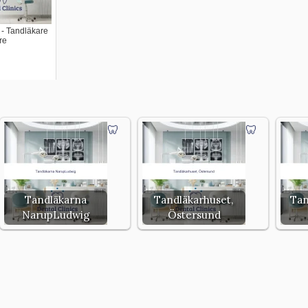
- Tandläkare
re
Tandläkarna
Tandläkarhuset,
Tan
NarupLudwig
Östersund