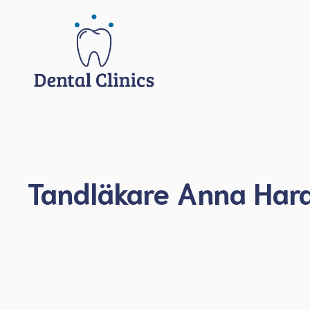
Hoppa
till
innehåll
Tandläkare Anna Har