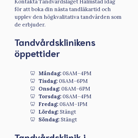
Kontakta Tandvårdslaget Halmstad idag
för att boka din nästa tandläkartid och
upplev den högkvalitativa tandvården som
de erbjuder.
Tandvårdsklinikens
öppettider
Måndag:
08AM–4PM
Tisdag:
08AM–6PM
Onsdag:
08AM–6PM
Torsdag:
08AM–4PM
Fredag:
08AM–1PM
Lördag:
Stängt
Söndag:
Stängt
Tandvårdsklinik i