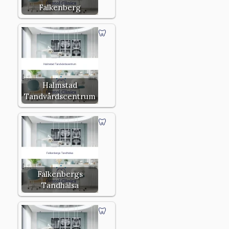
Falkenberg
Halmstad
Tandvårdscentrum
Falkenbergs
Tandhälsa