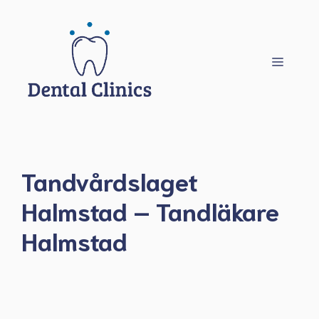
Hoppa
till
innehåll
Meny
Tandvårdslaget
Halmstad – Tandläkare
Halmstad