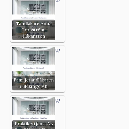
Tandläkare Anna
Cronström-
Håkansson
Familjetandläkaren
i Blekinge AB
Praktikertjänst AB