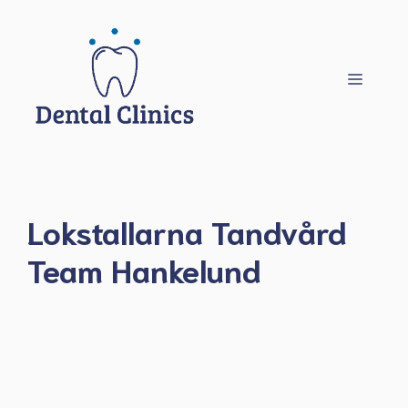
Hoppa
till
innehåll
Meny
Lokstallarna Tandvård
Team Hankelund