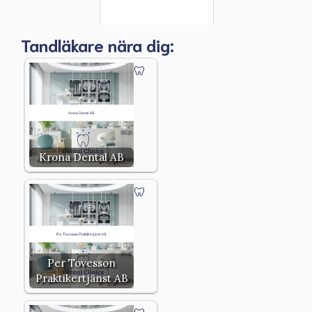
Tandläkare nära dig:
Krona Dental AB
Per Tovesson
Praktikertjänst AB