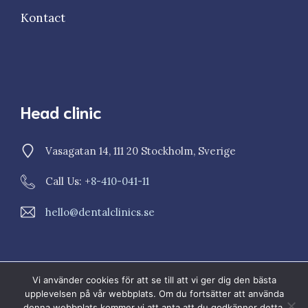
Kontact
Head clinic
Vasagatan 14, 111 20 Stockholm, Sverige
Call Us: +
8-410-041-11
hello@dentalclinics.se
Vi använder cookies för att se till att vi ger dig den bästa
© 2023 Dental Clinics
upplevelsen på vår webbplats. Om du fortsätter att använda
Sekretesspolicy
Cookiepolicy
denna webbplats kommer vi att anta att du godkänner detta.