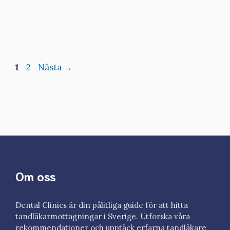
Sida
Sida
1
2
Nästa
→
Om oss
Dental Clinics är din pålitliga guide för att hitta
tandläkarmottagningar i Sverige. Utforska våra
rekommendationer och upptäck erfarna tandläkare