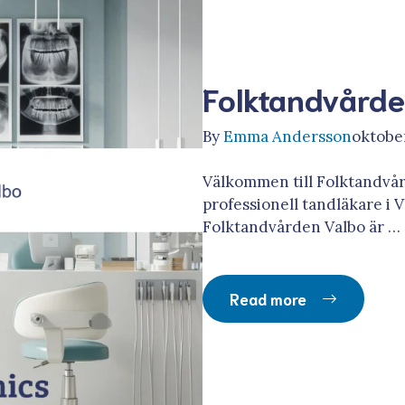
Folktandvårde
By
Emma Andersson
oktober
Välkommen till Folktandvård
professionell tandläkare i Va
Folktandvården Valbo är …
Read more